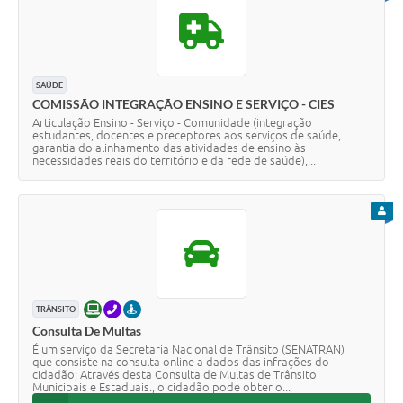
SAÚDE
COMISSÃO INTEGRAÇÃO ENSINO E SERVIÇO - CIES
Articulação Ensino - Serviço - Comunidade (integração
estudantes, docentes e preceptores aos serviços de saúde,
garantia do alinhamento das atividades de ensino às
necessidades reais do território e da rede de saúde),...
PARA
ONLINE
TELEFONE
PRESENCIAL
TRÂNSITO
Consulta De Multas
É um serviço da Secretaria Nacional de Trânsito (SENATRAN)
que consiste na consulta online a dados das infrações do
cidadão; Através desta Consulta de Multas de Trânsito
Municipais e Estaduais., o cidadão pode obter o...