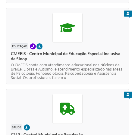
PARA
TELEFONE
PRESENCIAL
EDUCAÇÃO
CMEEIS - Centro Municipal de Educação Especial Inclusiva
de Sinop
O CMEEIS conta com atendimento educacional nos Núcleos de
Braille, Libras e Autismo, e atendimento especializado nas áreas
de Psicologia, Fonoaudiologia, Psicopedagogia e Assistência
Social. Os profissionais fazem o...
PARA
PRESENCIAL
SAÚDE
CMR - Central Municipal de Regulação