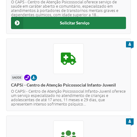
O CAPS - Centro de Atenção Psicossocial oferece serviço de
saúde em caráter aberto e comunitário, especializado em
atendimentos à portadores de transtornos mentais graves e
dependentes químicos, com idade superior a 18...
Solicitar Serviço
PARA
TELEFONE
PRESENCIAL
SAÚDE
CAPSi - Centro de Atenção Psicossocial Infanto-Juvenil
O CAPSi - Centro de Atenção Psicossocial Infanto-Juvenil oferece
um serviço especializado no atendimento de crianças e
adolescentes de até 17 anos, 11 meses e 29 dias, que
apresentem intenso sofrimento psíquico...
PARA