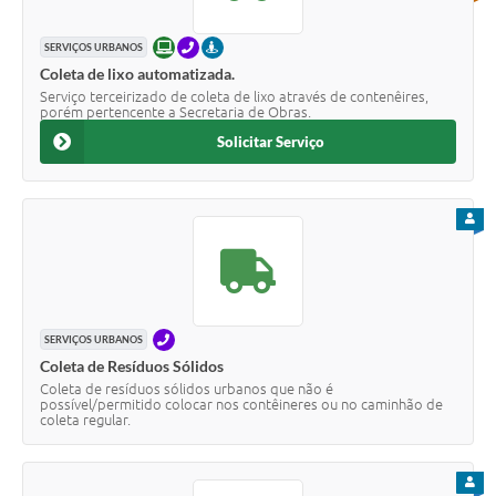
ONLINE
TELEFONE
PRESENCIAL
SERVIÇOS URBANOS
Coleta de lixo automatizada.
Serviço terceirizado de coleta de lixo através de contenêires,
porém pertencente a Secretaria de Obras.
Solicitar Serviço
PARA
TELEFONE
SERVIÇOS URBANOS
Coleta de Resíduos Sólidos
Coleta de resíduos sólidos urbanos que não é
possível/permitido colocar nos contêineres ou no caminhão de
coleta regular.
PARA