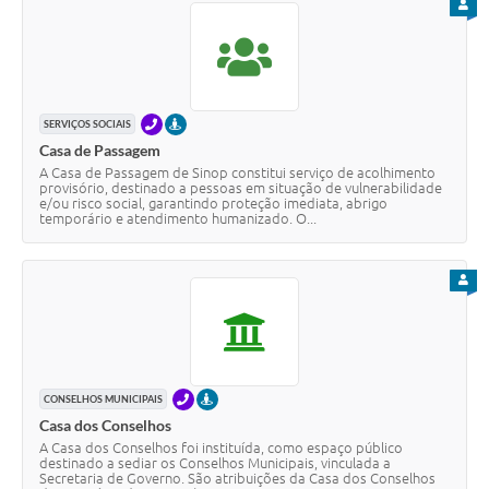
PARA
TELEFONE
PRESENCIAL
SERVIÇOS SOCIAIS
Casa de Passagem
A Casa de Passagem de Sinop constitui serviço de acolhimento
provisório, destinado a pessoas em situação de vulnerabilidade
e/ou risco social, garantindo proteção imediata, abrigo
temporário e atendimento humanizado. O...
PARA
TELEFONE
PRESENCIAL
CONSELHOS MUNICIPAIS
Casa dos Conselhos
A Casa dos Conselhos foi instituída, como espaço público
destinado a sediar os Conselhos Municipais, vinculada a
Secretaria de Governo. São atribuições da Casa dos Conselhos