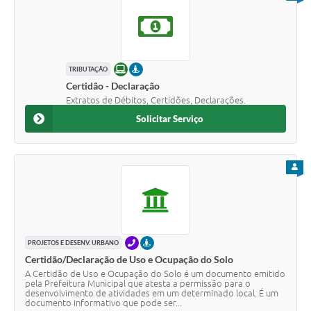
ONLINE
PRESENCIAL
TRIBUTAÇÃO
Certidão - Declaração
Extratos de Débitos, Certidões, Declarações.
Solicitar Serviço
PARA
TELEFONE
PRESENCIAL
PROJETOS E DESENV. URBANO
Certidão/Declaração de Uso e Ocupação do Solo
A Certidão de Uso e Ocupação do Solo é um documento emitido
pela Prefeitura Municipal que atesta a permissão para o
desenvolvimento de atividades em um determinado local. É um
documento informativo que pode ser...