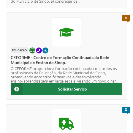
do Município de Sinop: a) congregar os...
PARA 
ONLINE
TELEFONE
PRESENCIAL
EDUCAÇÃO
CEFORME - Centro de Formação Continuada da Rede
Municipal de Ensino de Sinop.
O CEFORME proporciona formação continuada com todos os
profissionais da Educação, da Rede Municipal de Sinop,
promovendo encontros formativos e desenvolvendo
ensino/aprendizagem em larga escala, visando um novo olhar...
Solicitar Serviço
PARA