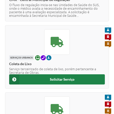
O fluxo de regulação inicia-se nas Unidades de Saúde do SUS,
onde o médico avalia a necessidade de encaminhamento do
paciente à uma avaliação especializada. A solicitação é
encaminhada à Secretaria Municipal de Saúde...
PARA
PARA 
PARA 
ONLINE
TELEFONE
PRESENCIAL
SERVIÇOS URBANOS
Coleta de Lixo
Serviço terceirizado de coleta de lixo, porém pertencente a
Secretaria de Obras.
Solicitar Serviço
PARA
PARA 
PARA 