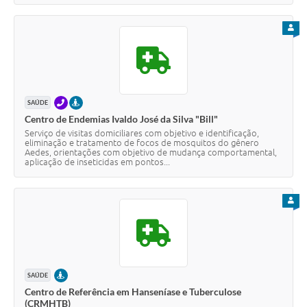
PARA
TELEFONE
PRESENCIAL
SAÚDE
Centro de Endemias Ivaldo José da Silva "Bill"
Serviço de visitas domiciliares com objetivo e identificação,
eliminação e tratamento de focos de mosquitos do gênero
Aedes, orientações com objetivo de mudança comportamental,
aplicação de inseticidas em pontos...
PARA
PRESENCIAL
SAÚDE
Centro de Referência em Hanseníase e Tuberculose
(CRMHTB)