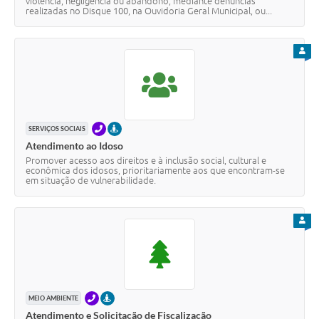
violência, negligência ou abandono, mediante denúncias
realizadas no Disque 100, na Ouvidoria Geral Municipal, ou...
PARA
TELEFONE
PRESENCIAL
SERVIÇOS SOCIAIS
Atendimento ao Idoso
Promover acesso aos direitos e à inclusão social, cultural e
econômica dos idosos, prioritariamente aos que encontram-se
em situação de vulnerabilidade.
PARA
TELEFONE
PRESENCIAL
MEIO AMBIENTE
Atendimento e Solicitação de Fiscalização