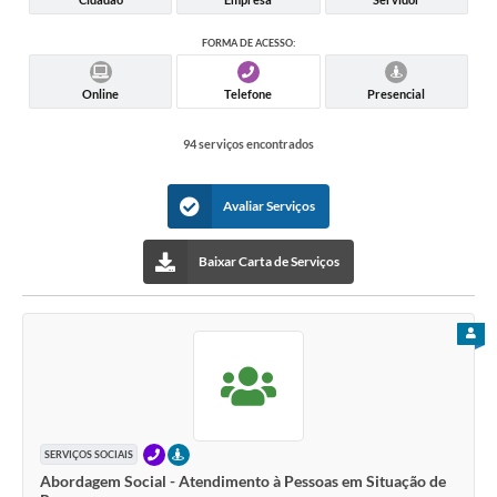
FORMA DE ACESSO:
Online
Telefone
Presencial
94 serviços encontrados
Avaliar Serviços
Baixar Carta de Serviços
PARA
TELEFONE
PRESENCIAL
SERVIÇOS SOCIAIS
Abordagem Social - Atendimento à Pessoas em Situação de