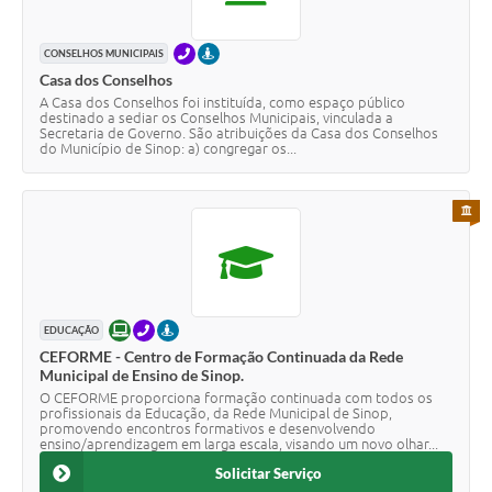
TELEFONE
PRESENCIAL
CONSELHOS MUNICIPAIS
Casa dos Conselhos
A Casa dos Conselhos foi instituída, como espaço público
destinado a sediar os Conselhos Municipais, vinculada a
Secretaria de Governo. São atribuições da Casa dos Conselhos
do Município de Sinop: a) congregar os...
PARA 
ONLINE
TELEFONE
PRESENCIAL
EDUCAÇÃO
CEFORME - Centro de Formação Continuada da Rede
Municipal de Ensino de Sinop.
O CEFORME proporciona formação continuada com todos os
profissionais da Educação, da Rede Municipal de Sinop,
promovendo encontros formativos e desenvolvendo
ensino/aprendizagem em larga escala, visando um novo olhar...
Solicitar Serviço