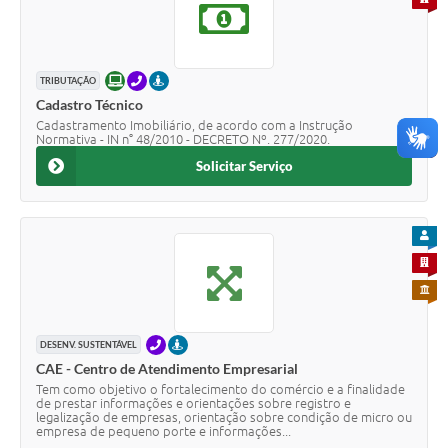
ONLINE
TELEFONE
PRESENCIAL
TRIBUTAÇÃO
Cadastro Técnico
Cadastramento Imobiliário, de acordo com a Instrução
Normativa - IN n° 48/2010 - DECRETO Nº. 277/2020.
Solicitar Serviço
PARA
PARA 
PARA 
TELEFONE
PRESENCIAL
DESENV. SUSTENTÁVEL
CAE - Centro de Atendimento Empresarial
Tem como objetivo o fortalecimento do comércio e a finalidade
de prestar informações e orientações sobre registro e
legalização de empresas, orientação sobre condição de micro ou
empresa de pequeno porte e informações...