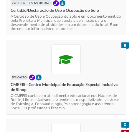
TELEFONE
PRESENCIAL
PROJETOS E DESENV. URBANO
Certidão/Declaração de Uso e Ocupação do Solo
A Certidão de Uso e Ocupação do Solo é um documento emitido
pela Prefeitura Municipal que atesta a permissão para o
desenvolvimento de atividades em um determinado local. É um
documento informativo que pode ser...
PARA
TELEFONE
PRESENCIAL
EDUCAÇÃO
CMEEIS - Centro Municipal de Educação Especial Inclusiva
de Sinop
O CMEEIS conta com atendimento educacional nos Núcleos de
Braille, Libras e Autismo, e atendimento especializado nas áreas
de Psicologia, Fonoaudiologia, Psicopedagogia e Assistência
Social. Os profissionais fazem o...
PARA