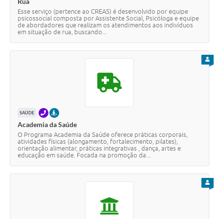
Rua
Esse serviço (pertence ao CREAS) é desenvolvido por equipe
psicossocial composta por Assistente Social, Psicóloga e equipe
de abordadores que realizam os atendimentos aos indivíduos
em situação de rua, buscando...
PARA
TELEFONE
PRESENCIAL
SAÚDE
Academia da Saúde
O Programa Academia da Saúde oferece práticas corporais,
atividades físicas (alongamento, fortalecimento, pilates),
orientação alimentar, práticas integrativas , dança, artes e
educação em saúde. Focada na promoção da...
PARA