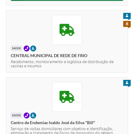
PARA
PARA 
TELEFONE
PRESENCIAL
SAÚDE
CENTRAL MUNICIPAL DE REDE DE FRIO
Recebimento, monitoramento e logística de distribuição de
vacinas e insumos
PARA
TELEFONE
PRESENCIAL
SAÚDE
Centro de Endemias Ivaldo José da Silva "Bill"
Serviço de visitas domiciliares com objetivo e identificação,
eliminação e tratamento de focos de mosquitos do gênero