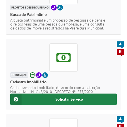
TELEFONE
PRESENCIAL
PROJETOS E DESENV. URBANO
Busca de Patrimônio
A busca patrimonial é um processo de pesquisa de bens e
direitos reais de uma pessoa ou empresa, é uma consulta
de dados de imóveis registrados na Prefeitura Municipal.
PARA
PARA 
ONLINE
TELEFONE
PRESENCIAL
TRIBUTAÇÃO
Cadastro Imobiliário
Cadastramento Imobiliário, de acordo com a Instrução
Normativa - IN n° 48/2010 - DECRETO Nº. 277/2020.
Solicitar Serviço
PARA
PARA 