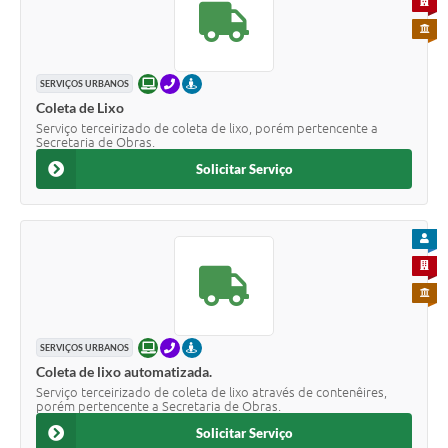
PARA 
PARA 
ONLINE
TELEFONE
PRESENCIAL
SERVIÇOS URBANOS
Coleta de Lixo
Serviço terceirizado de coleta de lixo, porém pertencente a
Secretaria de Obras.
Solicitar Serviço
PARA
PARA 
PARA 
ONLINE
TELEFONE
PRESENCIAL
SERVIÇOS URBANOS
Coleta de lixo automatizada.
Serviço terceirizado de coleta de lixo através de contenêires,
porém pertencente a Secretaria de Obras.
Solicitar Serviço