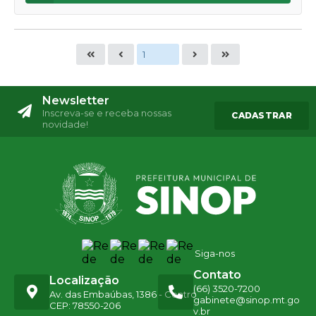
Newsletter
Inscreva-se e receba nossas
CADASTRAR
novidade!
Siga-nos
Contato
Localização
(66) 3520-7200
Av. das Embaúbas, 1386 - Centro
gabinete@sinop.mt.go
CEP: 78550-206
v.br