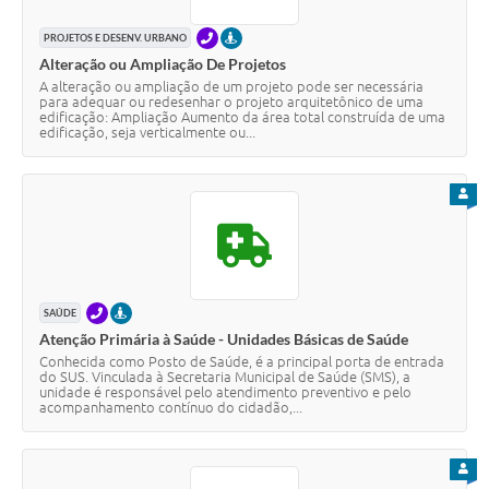
TELEFONE
PRESENCIAL
PROJETOS E DESENV. URBANO
Alteração ou Ampliação De Projetos
A alteração ou ampliação de um projeto pode ser necessária
para adequar ou redesenhar o projeto arquitetônico de uma
edificação: Ampliação Aumento da área total construída de uma
edificação, seja verticalmente ou...
PARA
TELEFONE
PRESENCIAL
SAÚDE
Atenção Primária à Saúde - Unidades Básicas de Saúde
Conhecida como Posto de Saúde, é a principal porta de entrada
do SUS. Vinculada à Secretaria Municipal de Saúde (SMS), a
unidade é responsável pelo atendimento preventivo e pelo
acompanhamento contínuo do cidadão,...
PARA