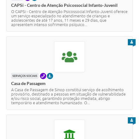
CAPSi - Centro de Atenção Psicossocial Infanto-Juvenil
O CAPSi - Centro de Atenção Psicossocial Infanto-Juvenil oferece
um serviço especializado no atendimento de crianças e
adolescentes de até 17 anos, 11 meses e 29 dias, que
apresentem intenso sofrimento psíquico...
PARA
TELEFONE
PRESENCIAL
SERVIÇOS SOCIAIS
Casa de Passagem
A Casa de Passagem de Sinop constitui serviço de acolhimento
provisório, destinado a pessoas em situação de vulnerabilidade
e/ou risco social, garantindo proteção imediata, abrigo
temporário e atendimento humanizado. O...
PARA