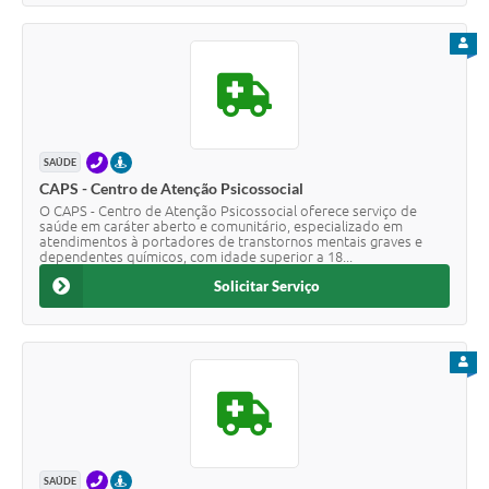
PARA
TELEFONE
PRESENCIAL
SAÚDE
CAPS - Centro de Atenção Psicossocial
O CAPS - Centro de Atenção Psicossocial oferece serviço de
saúde em caráter aberto e comunitário, especializado em
atendimentos à portadores de transtornos mentais graves e
dependentes químicos, com idade superior a 18...
Solicitar Serviço
PARA
TELEFONE
PRESENCIAL
SAÚDE