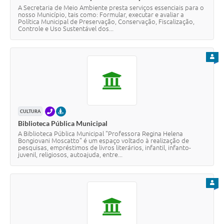
A Secretaria de Meio Ambiente presta serviços essenciais para o
nosso Município, tais como: Formular, executar e avaliar a
Política Municipal de Preservação, Conservação, Fiscalização,
Controle e Uso Sustentável dos...
PARA
TELEFONE
PRESENCIAL
CULTURA
Biblioteca Pública Municipal
A Biblioteca Pública Municipal "Professora Regina Helena
Bongiovani Moscatto" é um espaço voltado à realização de
pesquisas, empréstimos de livros literários, infantil, infanto-
juvenil, religiosos, autoajuda, entre...
PARA