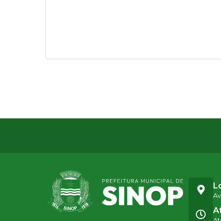
L
Av
A
At