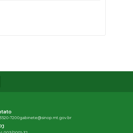
ntato
 3520-7200
gabinete@sinop.mt.gov.br
PJ
24.003/0001-32