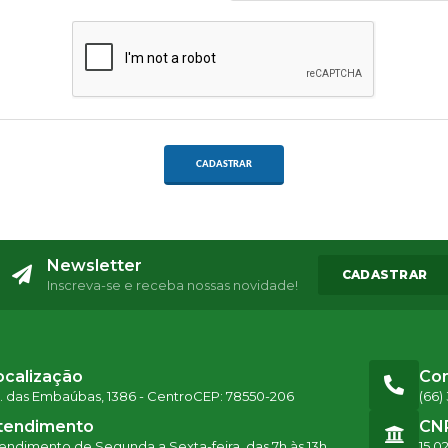
CADASTRAR
Newsletter
CADASTRAR
Inscreva-se e receba nossas novidade!
ocalização
Co
. das Embaúbas, 1386 - Centro
CEP: 78550-206
(66)
tendimento
CN
endimento de Segunda a Sexta-feira, das 7h às 13h
15.0