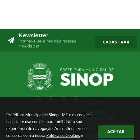
Newsletter
Inscreva-se e receba nossas
CADASTRAR
novidade!
Siga-nos
Contato
Localização
Prefeitura Municipal de Sinop - MT e os cookies:
(66) 3520-7200
Av. das Embaúbas, 1386 - Centro
nosso site usa cookies para melhorar a sua
gabinete@sinop.mt.go
CEP: 78550-206
experiência de navegação. Ao continuar você
v.br
ACEITAR
concorda com a nossa
Política de Cookies
e
Atendimento
CNPJ