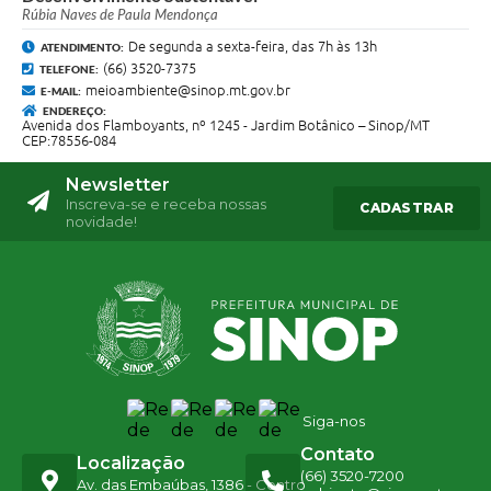
Rúbia Naves de Paula Mendonça
De segunda a sexta-feira, das 7h às 13h
ATENDIMENTO:
(66) 3520-7375
TELEFONE:
meioambiente@sinop.mt.gov.br
E-MAIL:
ENDEREÇO:
Avenida dos Flamboyants, nº 1245 - Jardim Botânico – Sinop/MT
CEP:78556-084
Newsletter
Inscreva-se e receba nossas
CADASTRAR
novidade!
Siga-nos
Contato
Localização
(66) 3520-7200
Av. das Embaúbas, 1386 - Centro