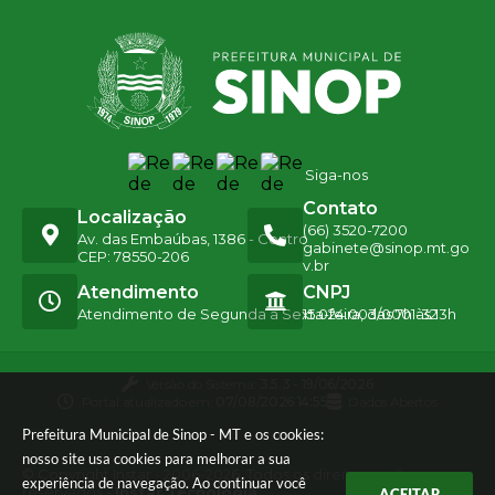
Siga-nos
Contato
Localização
(66) 3520-7200
Av. das Embaúbas, 1386 - Centro
gabinete@sinop.mt.go
CEP: 78550-206
v.br
Atendimento
CNPJ
Atendimento de Segunda a Sexta-feira, das 7h às 13h
15.024.003/0001-32
Versão do Sistema:
3.5.3 - 19/06/2026
Portal atualizado em:
07/08/2026 14:55
Dados Abertos
Prefeitura Municipal de Sinop - MT e os cookies:
nosso site usa cookies para melhorar a sua
© Copyright Instar - 2006-2026. Todos os direitos
experiência de navegação. Ao continuar você
reservados -
Instar Tecnologia
ACEITAR