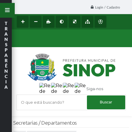
Login / Cadastro
T
R
A
N
S
P
A
R
Ê
N
C
I
A
Siga-nos
O que está buscando?
Secretarias / Departamentos