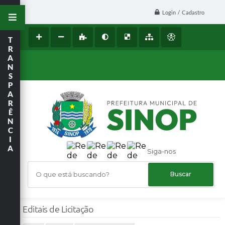
Login / Cadastro
T
R
A
N
S
P
A
R
Ê
N
C
I
A
Siga-nos
O que está buscando?
Editais de Licitação