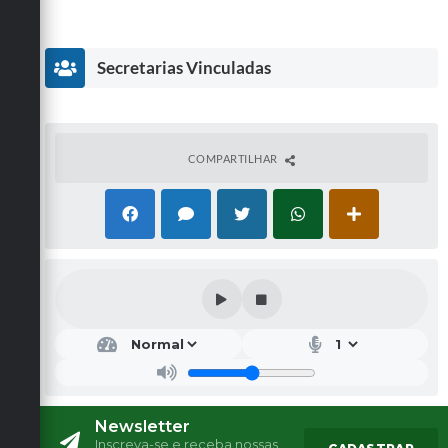
Secretarias Vinculadas
COMPARTILHAR
Secr
etar
ia
Mu
nici
pal
Newsletter
de
Inscreva-se e receba nossas