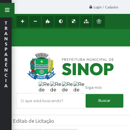
Login / Cadastro
T
R
A
N
S
P
A
R
Ê
N
C
I
A
Siga-nos
O que está buscando?
Editais de Licitação