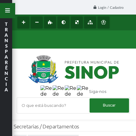
Login / Cadastro
T
R
A
N
S
P
A
R
Ê
N
C
I
A
Siga-nos
O que está buscando?
Secretarias / Departamentos