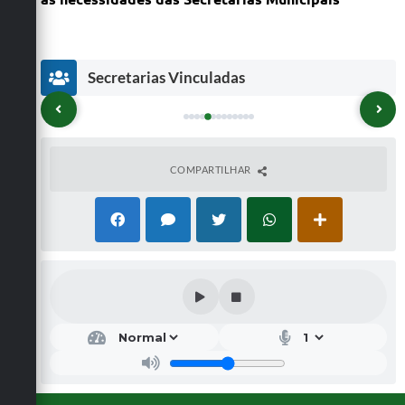
Secretarias Vinculadas
COMPARTILHAR
Secr
Secr
Secr
Secr
etar
etar
etar
etar
ia
ia
ia
ia
Mu
Mu
Mu
Mu
nici
nici
nici
nici
pal
pal
pal
pal