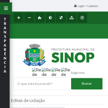
Login / Cadastro
T
R
A
N
S
P
A
R
Ê
N
C
I
A
Siga-nos
O que está buscando?
Editais de Licitação