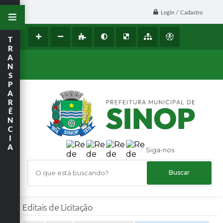
Login / Cadastro
T
R
A
N
S
P
A
R
Ê
N
C
I
A
Siga-nos
O que está buscando?
Editais de Licitação