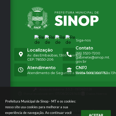
stra
ção
e...
Secr
etári
a:
Eliza
bete
Ciliã
Siga-nos
o
Guilh
Contato
erme
Localização
(66) 3520-7200
Av. das Embaúbas, 1386 - Centro
gabinete@sinop.mt.
CEP: 78550-206
gov.br
Atendimento
CNPJ
Atendimento de Segunda a Sexta-feira, das 7h às 13h
15.024.003/0001-32
Versão do Sistema:
3.5.3 - 19/06/2026
Portal atualizado em:
07/08/2026 14:55
Dados Abertos
Prefeitura Municipal de Sinop - MT e os cookies:
nosso site usa cookies para melhorar a sua
© Copyright Instar - 2006-2026. Todos os
experiência de navegação. Ao continuar você
direitos reservados -
Instar Tecnologia
ACEITAR