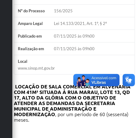
Nº do Processo
156/2025
Amparo Legal
Lei 14.133/2021, Art. 1º, § 2º
Publicado em
07/11/2025 às 09h00
Realização em
07/11/2025 às 09h00
Local
www.sinop.mt.gov.br
LOCAÇÃO DE SALA COMERCIAL EM ALVENARIA
COM 41M² SITUADA À RUA MARAU, LOTE 13, QD
17, ALTO DA GLÓRIA COM O OBJETIVO DE
ATENDER AS DEMANDAS DA SECRETARIA
MUNICIPAL DE ADMINISTRAÇÃO E
MODERNIZAÇÃO
, por um período de 60 (sessenta)
meses.