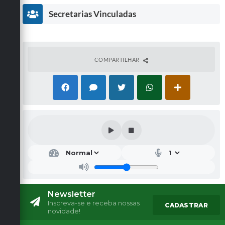
Secretarias Vinculadas
COMPARTILHAR
Secr
etar
ia
Mu
nici
pal
Newsletter
de
Inscreva-se e receba nossas
CADASTRAR
Ad
novidade!
mini