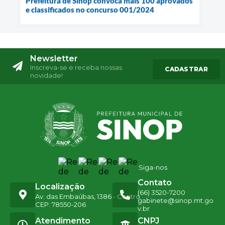
Prefeitura de Sinop convoca mais 100 aprovados
e classificados no concurso 001/2024
Newsletter
Inscreva-se e receba nossas
CADASTRAR
novidade!
Siga-nos
Contato
Localização
(66) 3520-7200
Av. das Embaúbas, 1386 - Centro
gabinete@sinop.mt.go
CEP: 78550-206
v.br
Atendimento
CNPJ