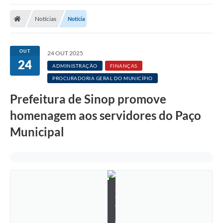
Notícias
Notícia
OUT
24 OUT 2025
24
ADMINISTRAÇÃO
FINANÇAS
PROCURADORIA GERAL DO MUNICÍPIO
Prefeitura de Sinop promove
homenagem aos servidores do Paço
Municipal
S
u
e
l
e