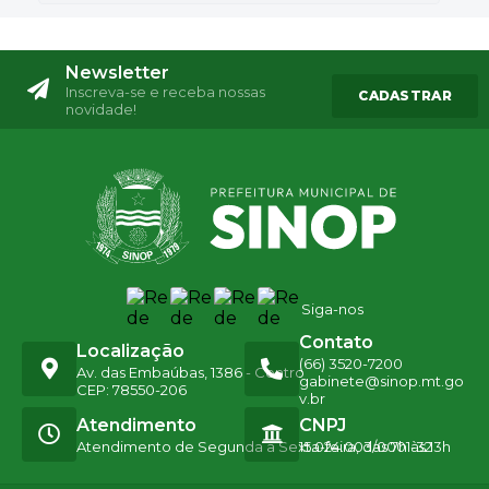
Newsletter
Inscreva-se e receba nossas
CADASTRAR
novidade!
Siga-nos
Contato
Localização
(66) 3520-7200
Av. das Embaúbas, 1386 - Centro
gabinete@sinop.mt.go
CEP: 78550-206
v.br
Atendimento
CNPJ
Atendimento de Segunda a Sexta-feira, das 7h às 13h
15.024.003/0001-32