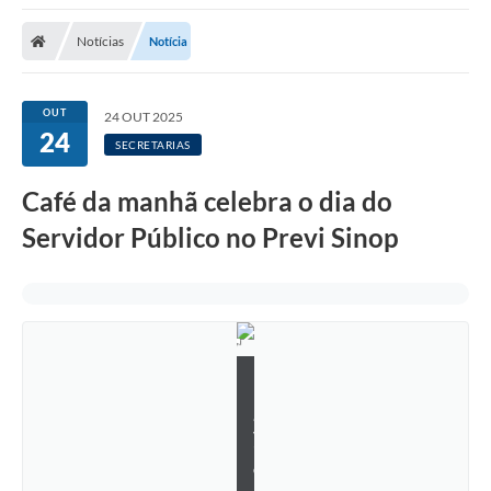
Notícias
Notícia
OUT
24 OUT 2025
24
SECRETARIAS
Café da manhã celebra o dia do
Servidor Público no Previ Sinop
F
l
á
v
i
o
B