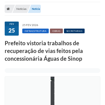
Notícias
Notícia
FEV
25 FEV 2026
25
INFRAESTRUTURA
OBRAS
SECRETARIAS
Prefeito vistoria trabalhos de
A
s
recuperação de vias feitos pela
s
e
concessionária Águas de Sinop
s
s
o
r
i
a
/
S
u
e
l
e
n