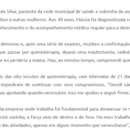
ola Silva, paciente da rede municipal de saúde e sobrinha da s
tivo a outras mulheres. Aos 49 anos, Márcia foi diagnosticada 
onhecimento e do acompanhamento médico regular para a dete
 demorou e, após uma série de exames, recebeu a confirmação d
ue passar por quimioterapia, depois uma mastectomia, radiot
e eu perderia a mama. Mas, ao mesmo tempo, compreendi que o 
s das oito sessões de quimioterapia, com intervalos de 21 dias
a impediram de continuar com seus compromissos. “Decidi não 
as ajustando quando necessário. Isso me ajudou a seguir firme.
e da empresa onde trabalha foi fundamental para atravessar os
está sozinha, a força vem de dentro e de fora. No meu traba
a das atividades, apenas em algum momento que necessitasse”