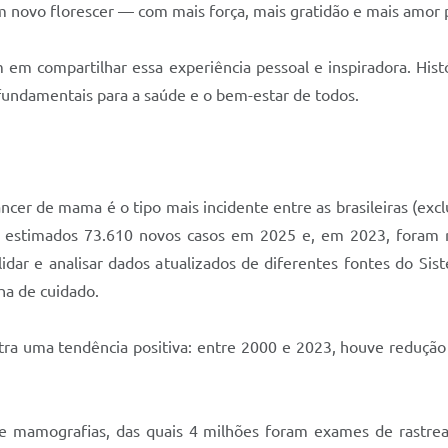
 novo florescer — com mais força, mais gratidão e mais amor pe
 em compartilhar essa experiência pessoal e inspiradora. His
fundamentais para a saúde e o bem-estar de todos.
âncer de mama é o tipo mais incidente entre as brasileiras (exc
 estimados 73.610 novos casos em 2025 e, em 2023, foram r
dar e analisar dados atualizados de diferentes fontes do Sis
ha de cuidado.
stra uma tendência positiva: entre 2000 e 2023, houve reduçã
 de mamografias, das quais 4 milhões foram exames de rast