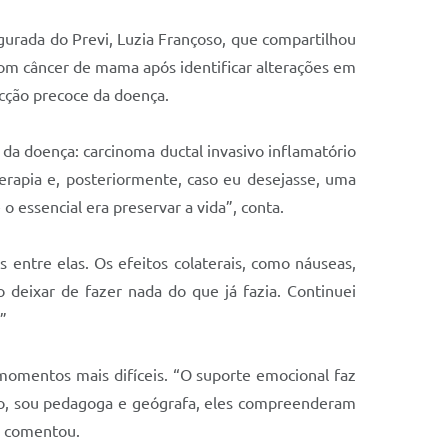
egurada do Previ, Luzia Françoso, que compartilhou
com câncer de mama após identificar alterações em
cção precoce da doença.
a doença: carcinoma ductal invasivo inflamatório
erapia e, posteriormente, caso eu desejasse, uma
essencial era preservar a vida”, conta.
 entre elas. Os efeitos colaterais, como náuseas,
deixar de fazer nada do que já fazia. Continuei
”
 momentos mais difíceis. “O suporte emocional faz
lho, sou pedagoga e geógrafa, eles compreenderam
, comentou.