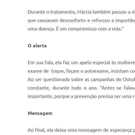
Durante o tratamento, Márcia também passou a olh
que causavam desconforto e reforçou a importânc
uma doença. É um compromisso com a vida.”
O
a
lerta
Em sua fala, ela faz um apelo especial às mulher
exame de toque, façam o autoexame, insistam com
Ao ser questionada sobre as campanhas do Outub
constante, durante todo o ano. “Antes se fala
importante, porque a prevenção precisa ser uma rot
M
e
nsagem
Ao final, ela deixa uma mensagem de esperança p