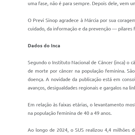
uma fase, não é para sempre. Depois dele, vem um
O Previ Sinop agradece à Márcia por sua coragem
cuidado, da informação e da prevenção — pilares 
D
a
dos
d
o
I
n
ca
Segundo o Instituto Nacional de Câncer (inca) o c
de morte por câncer na população feminina. São
doença. A novidade da publicação está em consoli
avanços, desigualdades regionais e gargalos na lin
Em relação às faixas etárias, o levantamento mo
na população feminina de 40 a 49 anos.
Ao longo de 2024, o SUS realizou 4,4 milhões