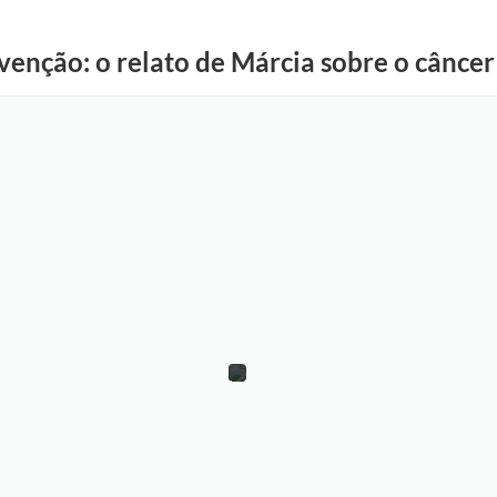
venção: o relato de Márcia sobre o cânc
F
l
á
v
i
o
B
a
s
i
l
i
o