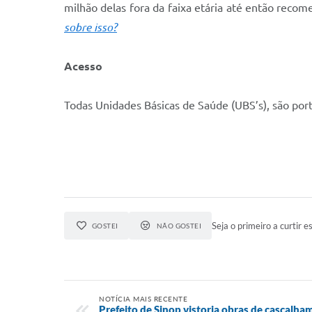
milhão delas fora da faixa etária até então reco
sobre isso?
Acesso
Todas Unidades Básicas de Saúde (UBS’s), são por
Seja o primeiro a curtir es
GOSTEI
NÃO GOSTEI
NOTÍCIA MAIS RECENTE
Prefeito de Sinop vistoria obras de cascalh