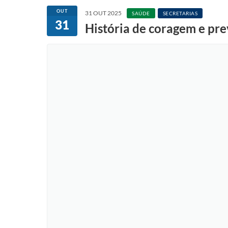
OUT
31 OUT 2025
SAÚDE
SECRETARIAS
31
História de coragem e pre