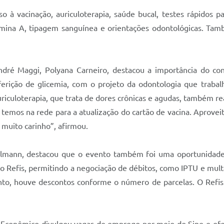
 à vacinação, auriculoterapia, saúde bucal, testes rápidos pa
vitamina A, tipagem sanguínea e orientações odontológicas. Ta
dré Maggi, Polyana Carneiro, destacou a importância do con
ferição de glicemia, com o projeto da odontologia que trabalh
riculoterapia, que trata de dores crônicas e agudas, também r
s temos na rede para a atualização do cartão de vacina. Aprove
 muito carinho”, afirmou.
llmann, destacou que o evento também foi uma oportunidade 
 o Refis, permitindo a negociação de débitos, como IPTU e mul
nto, houve descontos conforme o número de parcelas. O Refi
 Econômico divulgou vagas de emprego por meio do Sine e ofer