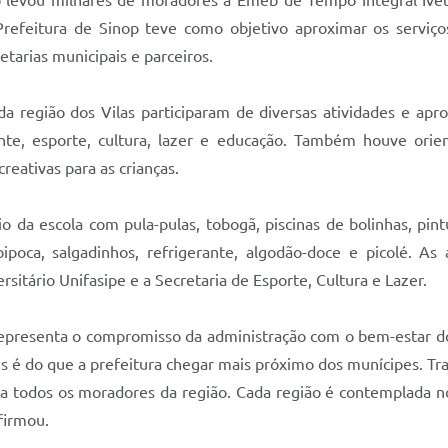
refeitura de Sinop teve como objetivo aproximar os serviç
tarias municipais e parceiros.
da região dos Vilas participaram de diversas atividades e apr
ente, esporte, cultura, lazer e educação. Também houve orie
eativas para as crianças.
 da escola com pula-pulas, tobogã, piscinas de bolinhas, pintu
ipoca, salgadinhos, refrigerante, algodão-doce e picolé. As 
rsitário Unifasipe e a Secretaria de Esporte, Cultura e Lazer.
epresenta o compromisso da administração com o bem-estar do
 é do que a prefeitura chegar mais próximo dos munícipes. Tra
ço a todos os moradores da região. Cada região é contemplada
firmou.