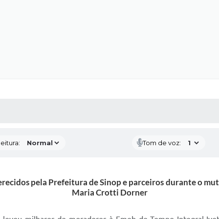
 MÍDIAS
RECEBA NOTÍCIAS
eitura:
Tom de voz:
recidos pela Prefeitura de Sinop e parceiros durante o mut
Maria Crotti Dorner
 levou milhares de moradores à Emeb de Tempo Integral Ivete 