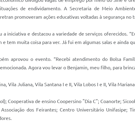
tuações de endividamento. A Secretaria de Meio Ambiente
Ciretran promoveram ações educativas voltadas à segurança no tr
 a iniciativa e destacou a variedade de serviços oferecidos. “
 e tem muita coisa para ver. Já fui em algumas salas e ainda qu
bém aprovou o evento. “Recebi atendimento do Bolsa Famíl
 emocionada. Agora vou levar o Benjamin, meu filho, para brinca
 Vila Juliana, Vila Santana I e II, Vila Lobos I e II, Vila Maria
ol); Cooperativa de ensino Coopersino "Dia C"; Coanorte; Sicoo
Associação dos Feirantes; Centro Universitário Unifasipe; T
dores.