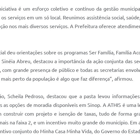
niciativa é um esforço coletivo e contínuo da gestão municip
 serviços em um só local. Reunimos assistência social, saúde, 
ação nos mais diversos serviços. A Prefeitura oferece atendim
cial deu orientações sobre os programas Ser Família, Família A
l, Sinéia Abreu, destacou a importância da ação conjunta das s
 com grande presença de público e todas as secretarias envolv
mais perto da população é algo que faz diferença”, afirmou.
o, Scheila Pedroso, destacou que a pasta levou informações
os as opções de moradia disponíveis em Sinop. A ATHIS é uma 
 construir com projeto e isenção de taxas, tudo de forma gra
nais na faixa 2, e um incentivo muito grande do município. Em 
ntivo conjunto do Minha Casa Minha Vida, do Governo do Estado