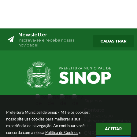
Newsletter
Inscreva-se e receba nossas
CADASTRAR
novidade!
Siga-nos
Contato
Localização
Prefeitura Municipal de Sinop - MT e os cookies:
(66) 3520-7200
Av. das Embaúbas, 1386 - Centro
nosso site usa cookies para melhorar a sua
gabinete@sinop.mt.go
CEP: 78550-206
experiência de navegação. Ao continuar você
v.br
ACEITAR
concorda com a nossa
Política de Cookies
e
Atendimento
CNPJ