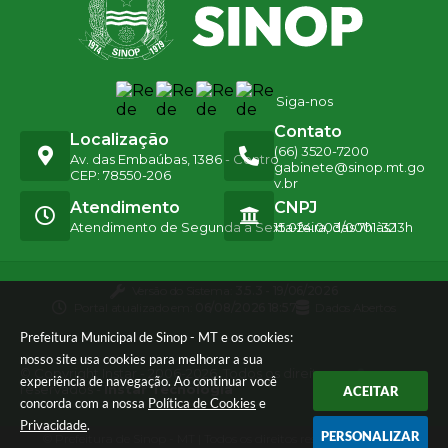
Siga-nos
Contato
Localização
(66) 3520-7200
Av. das Embaúbas, 1386 - Centro
gabinete@sinop.mt.go
CEP: 78550-206
v.br
Atendimento
CNPJ
Atendimento de Segunda a Sexta-feira, das 7h às 13h
15.024.003/0001-32
Versão do Sistema:
3.5.3 - 19/06/2026
Portal atualizado em:
06/08/2026 18:57
Dados Abertos
Prefeitura Municipal de Sinop - MT e os cookies:
nosso site usa cookies para melhorar a sua
© Copyright Instar - 2006-2026. Todos os direitos
experiência de navegação. Ao continuar você
reservados -
Instar Tecnologia
ACEITAR
concorda com a nossa
Política de Cookies
e
Privacidade
.
PERSONALIZAR