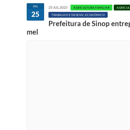
JUL
25 JUL 2025
AGRICULTURA FAMILIAR
AGRICUL
25
TRABALHO E DESENV. ECONÔMICO
Prefeitura de Sinop entreg
mel