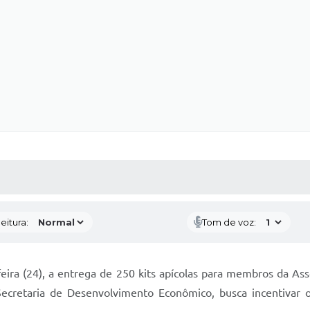
 MÍDIAS
RECEBA NOTÍCIAS
eitura:
Tom de voz:
feira (24), a entrega de 250 kits apícolas para membros da Asso
Secretaria de Desenvolvimento Econômico, busca incentivar o 