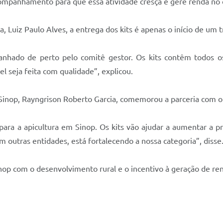
acompanhamento para que essa atividade cresça e gere renda no
 Luiz Paulo Alves, a entrega dos kits é apenas o início de um 
anhado de perto pelo comitê gestor. Os kits contêm todos os 
l seja feita com qualidade”, explicou.
Sinop, Rayngrison Roberto Garcia, comemorou a parceria com o p
ara a apicultura em Sinop. Os kits vão ajudar a aumentar a p
m outras entidades, está fortalecendo a nossa categoria”, disse
op com o desenvolvimento rural e o incentivo à geração de rend