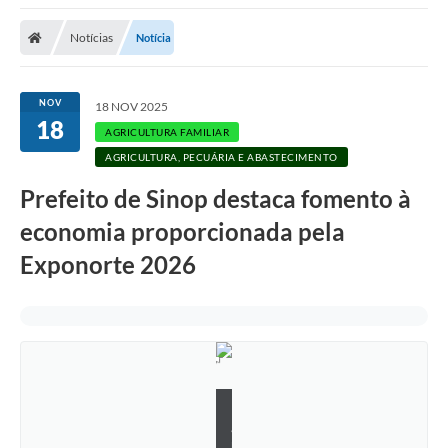
Notícias
Notícia
NOV
18 NOV 2025
18
AGRICULTURA FAMILIAR
AGRICULTURA, PECUÁRIA E ABASTECIMENTO
Prefeito de Sinop destaca fomento à
economia proporcionada pela
Exponorte 2026
K
a
r