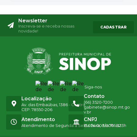
Newsletter
Inscreva-se e receba nossas
CADASTRAR
novidade!
Siga-nos
Contato
Localização
(66) 3520-7200
Av. das Embaúbas, 1386 - Centro
gabinete@sinop.mt.go
CEP: 78550-206
v.br
Atendimento
CNPJ
Atendimento de Segunda a Sexta-feira, das 7h às 13h
15.024.003/0001-32