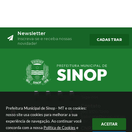
Newsletter
Inscreva-se e receba nossas
CADASTRAR
novidade!
Siga-nos
Contato
Localização
Prefeitura Municipal de Sinop - MT e os cookies:
(66) 3520-7200
Av. das Embaúbas, 1386 - Centro
nosso site usa cookies para melhorar a sua
gabinete@sinop.mt.go
CEP: 78550-206
experiência de navegação. Ao continuar você
v.br
ACEITAR
concorda com a nossa
Política de Cookies
e
Atendimento
CNPJ