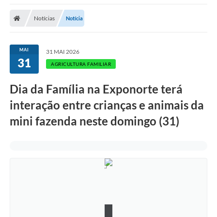
Notícias
Notícia
MAI
31 MAI 2026
31
AGRICULTURA FAMILIAR
Dia da Família na Exponorte terá
interação entre crianças e animais da
mini fazenda neste domingo (31)
E