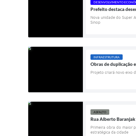
DESENVOLVIMENTO ECONÔ
Prefeito destaca des
Nova unidade do Super A
Sinop
INFRAESTRUTURA
Obras de duplicação 
Projeto criará novo eixo 
ASFALTO
Rua Alberto Baranjak 
Primeira obra do maior p
estratégica da cidade