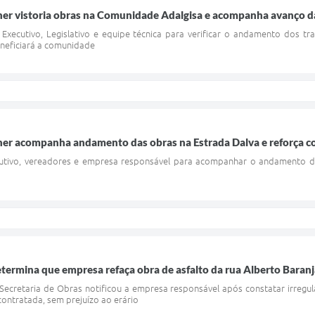
er vistoria obras na Comunidade Adalgisa e acompanha avanço da 
xecutivo, Legislativo e equipe técnica para verificar o andamento dos t
neficiará a comunidade
ner acompanha andamento das obras na Estrada Dalva e reforça c
xecutivo, vereadores e empresa responsável para acompanhar o andamento 
etermina que empresa refaça obra de asfalto da rua Alberto Baran
Secretaria de Obras notificou a empresa responsável após constatar irregula
ontratada, sem prejuízo ao erário