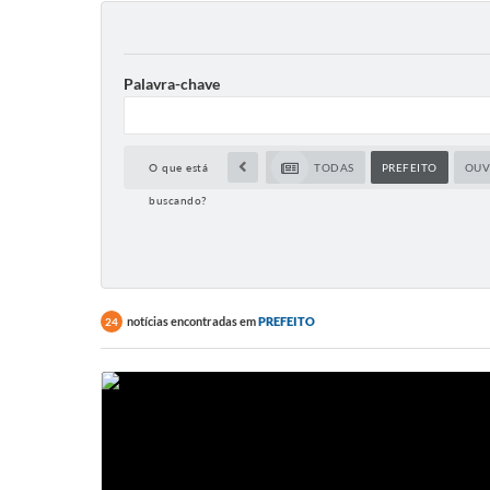
Palavra-chave
O que está
TODAS
PREFEITO
OUV
buscando?
notícias encontradas em
PREFEITO
24