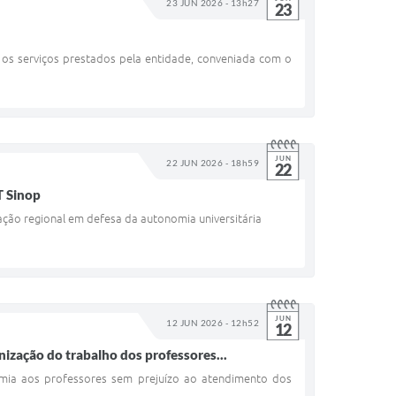
23 JUN 2026 - 13h27
23
os serviços prestados pela entidade, conveniada com o
JUN
22 JUN 2026 - 18h59
22
T Sinop
ação regional em defesa da autonomia universitária
JUN
12 JUN 2026 - 12h52
12
nização do trabalho dos professores...
nomia aos professores sem prejuízo ao atendimento dos