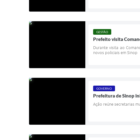
GESTÃO
Prefeito visita Coman
Durante visita ao Comand
novos policiais em Sinop
GOVERNO
Prefeitura de Sinop i
Ação reúne secretarias mu