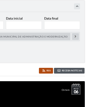
Data inicial
Data final
RIA MUNICIPAL DE ADMINISTRAÇÃO E MODERNIZAÇÃO
SECRETARIA MUNICIPAL DE
RSS
RECEBA NOTÍCIAS
AGO
Ontem
06