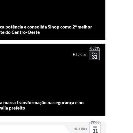
ca potência e consolida Sinop como 2ª melhor
rte do Centro-Oeste
JUL
Há 6 dias
31
a marca transformação na segurança e no
alia prefeito
JUL
Há 6 dias
31