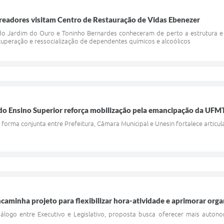
ereadores visitam Centro de Restauração de Vidas Ebenezer
do Jardim do Ouro e Toninho Bernardes conheceram de perto a estrutura e 
cuperação e ressocialização de dependentes químicos e alcoólicos
 do Ensino Superior reforça mobilização pela emancipação da UFM
rma conjunta entre Prefeitura, Câmara Municipal e Unesin fortalece articul
ncaminha projeto para flexibilizar hora-atividade e aprimorar orga
diálogo entre Executivo e Legislativo, proposta busca oferecer mais auto