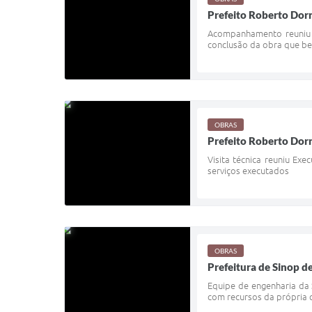
Prefeito Roberto Dorn
Acompanhamento reuniu E
conclusão da obra que be
OBRAS
Prefeito Roberto Dor
Visita técnica reuniu E
serviços executados
OBRAS
Prefeitura de Sinop d
Equipe de engenharia da 
com recursos da própria c