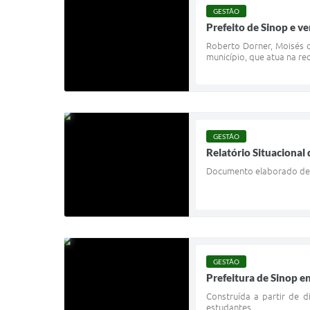
GESTÃO
Prefeito de Sinop e v
Roberto Dorner, Moisés 
município, que atua na re
GESTÃO
Relatório Situacional
Documento elaborado de fo
GESTÃO
Prefeitura de Sinop e
Construída a partir de 
estudantes