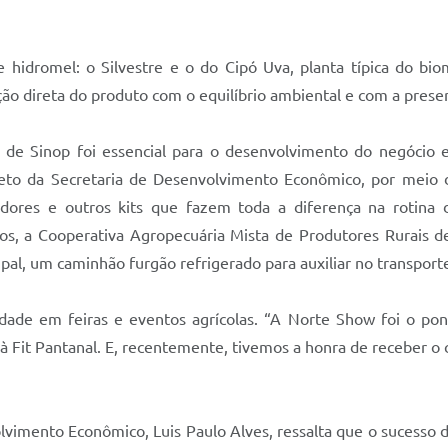
de hidromel: o Silvestre e o do Cipó Uva, planta típica do b
ação direta do produto com o equilíbrio ambiental e com a pres
a de Sinop foi essencial para o desenvolvimento do negócio 
reto da Secretaria de Desenvolvimento Econômico, por meio d
dores e outros kits que fazem toda a diferença na rotina 
s, a Cooperativa Agropecuária Mista de Produtores Rurais de 
ipal, um caminhão furgão refrigerado para auxiliar no transpor
dade em feiras e eventos agrícolas. “A Norte Show foi o pont
 Fit Pantanal. E, recentemente, tivemos a honra de receber o 
lvimento Econômico, Luis Paulo Alves, ressalta que o sucesso 