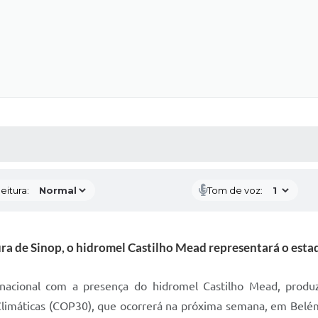
 MÍDIAS
RECEBA NOTÍCIAS
eitura:
Tom de voz:
ra de Sinop, o hidromel Castilho Mead representará o esta
rnacional com a presença do hidromel Castilho Mead, produz
imáticas (COP30), que ocorrerá na próxima semana, em Belém 