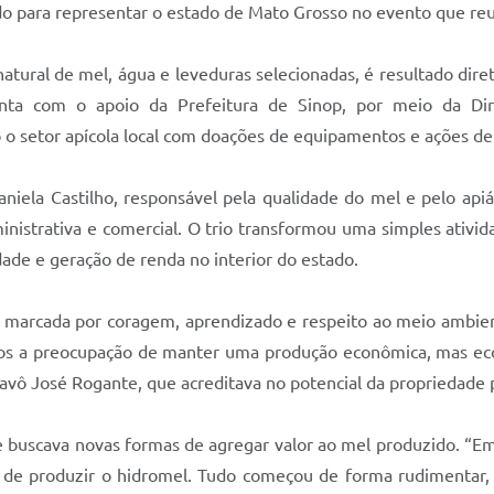
do para representar o estado de Mato Grosso no evento que reu
natural de mel, água e leveduras selecionadas, é resultado diret
onta com o apoio da Prefeitura de Sinop, por meio da Dire
setor apícola local com doações de equipamentos e ações de 
niela Castilho, responsável pela qualidade do mel e pelo apiár
ministrativa e comercial. O trio transformou uma simples ativ
de e geração de renda no interior do estado.
ia é marcada por coragem, aprendizado e respeito ao meio ambie
mos a preocupação de manter uma produção econômica, mas e
 avô José Rogante, que acreditava no potencial da propriedade p
ue buscava novas formas de agregar valor ao mel produzido. “Em
eia de produzir o hidromel. Tudo começou de forma rudimentar,