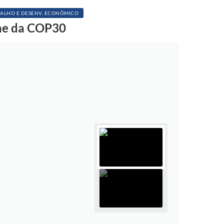
ALHO E DESENV. ECONÔMICO
ine da COP30