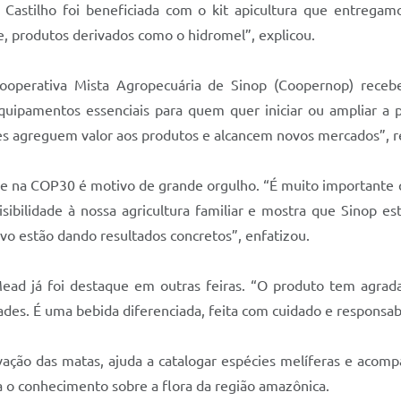
a Castilho foi beneficiada com o kit apicultura que entrega
, produtos derivados como o hidromel”, explicou.
ooperativa Mista Agropecuária de Sinop (Coopernop) receb
quipamentos essenciais para quem quer iniciar ou ampliar a p
es agreguem valor aos produtos e alcancem novos mercados”, r
nse na COP30 é motivo de grande orgulho. “É muito importante
isibilidade à nossa agricultura familiar e mostra que Sinop es
vo estão dando resultados concretos”, enfatizou.
Mead já foi destaque em outras feiras. “O produto tem agrada
ades. É uma bebida diferenciada, feita com cuidado e responsabi
rvação das matas, ajuda a catalogar espécies melíferas e aco
ia o conhecimento sobre a flora da região amazônica.