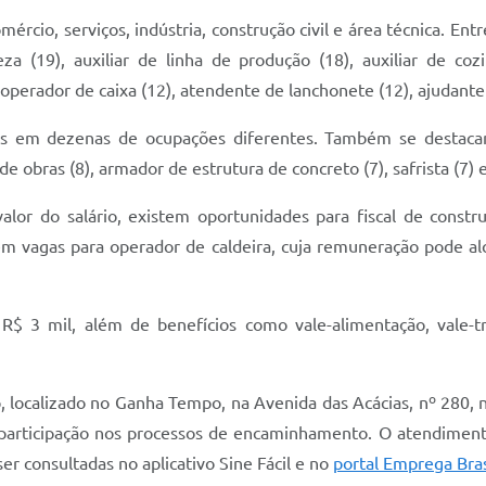
mércio, serviços, indústria, construção civil e área técnica. 
peza (19), auxiliar de linha de produção (18), auxiliar de coz
 operador de caixa (12), atendente de lanchonete (12), ajudante
as em dezenas de ocupações diferentes. Também se destacam
e obras (8), armador de estrutura de concreto (7), safrista (7) e
alor do salário, existem oportunidades para fiscal de cons
 vagas para operador de caldeira, cuja remuneração pode alc
R$ 3 mil, além de benefícios como vale-alimentação, vale-t
localizado no Ganha Tempo, na Avenida das Acácias, nº 280, n
 participação nos processos de encaminhamento. O atendimento
 consultadas no aplicativo Sine Fácil e no
portal Emprega Bras