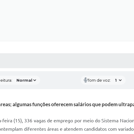
 MÍDIAS
RECEBA NOTÍCIAS
eitura:
Tom de voz:
reas; algumas funções oferecem salários que podem ultrapas
da-feira (15), 336 vagas de emprego por meio do Sistema Nacion
templam diferentes áreas e atendem candidatos com variados ní