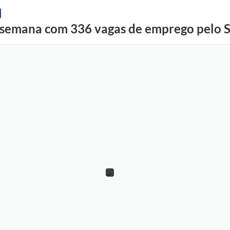
a semana com 336 vagas de emprego pelo 
D
i
v
u
l
g
a
ç
ã
o