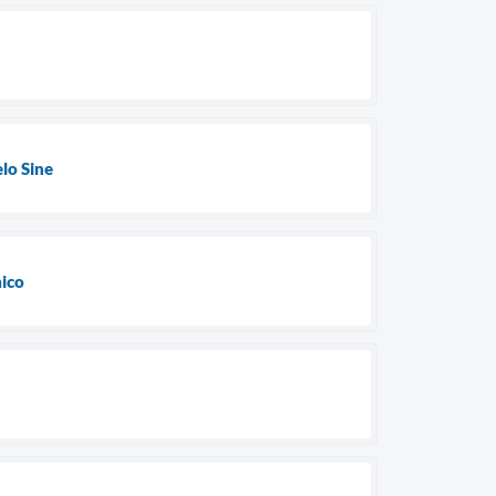
lo Sine
mico