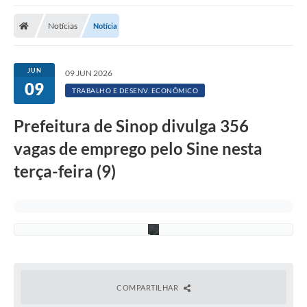
Notícias
Notícia
JUN
09 JUN 2026
S
09
u
TRABALHO E DESENV. ECONÔMICO
e
l
e
Prefeitura de Sinop divulga 356
n
n
vagas de emprego pelo Sine nesta
B
a
terça-feira (9)
r
b
o
s
a
COMPARTILHAR