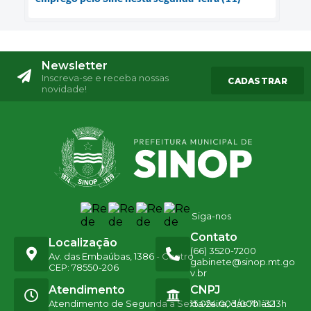
Newsletter
Inscreva-se e receba nossas
CADASTRAR
novidade!
Siga-nos
Contato
Localização
(66) 3520-7200
Av. das Embaúbas, 1386 - Centro
gabinete@sinop.mt.go
CEP: 78550-206
v.br
Atendimento
CNPJ
Atendimento de Segunda a Sexta-feira, das 7h às 13h
15.024.003/0001-32