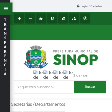
Login / Cadastro
T
R
A
N
S
P
A
R
Ê
N
C
I
A
Siga-nos
O que está buscando?
Secretarias / Departamentos