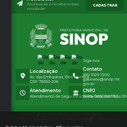
de
Inscreva-se e receba nossas
CADASTRAR
Edu
novidade!
caçã
o
Secr
etári
a:
Salet
e
Vice
nte
Rodri
gues
Siga-nos
Ieka
Contato
Localização
(66) 3520-7200
Av. das Embaúbas, 1386 - Centro
gabinete@sinop.mt.
CEP: 78550-206
gov.br
Atendimento
CNPJ
Atendimento de Segunda a Sexta-feira, das 7h às 13h
15.024.003/0001-32
Versão do Sistema:
3.5.3 - 19/06/2026
Portal atualizado em:
07/08/2026 14:55
Dados Abertos