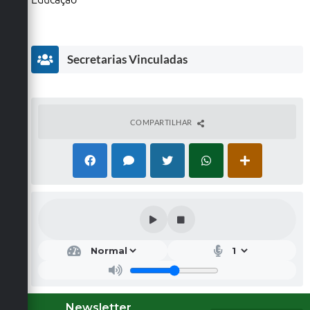
Secretarias Vinculadas
COMPARTILHAR
Secr
etar
ia
Mu
nici
pal
Newsletter