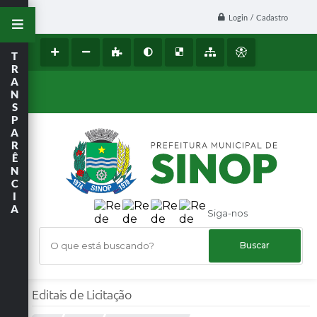
Login / Cadastro
T
R
A
N
S
P
A
R
Ê
N
C
I
A
Siga-nos
O que está buscando?
Editais de Licitação