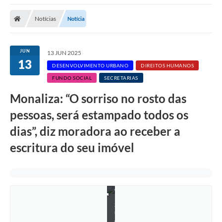
a
d
Notícias
Notícia
o
r
a
:
JUN
13 JUN 2025
R
13
o
DESENVOLVIMENTO URBANO
DIREITOS HUMANOS
s
e
FUNDO SOCIAL
SECRETARIAS
l
i
Monaliza: “O sorriso no rosto das
d
a
pessoas, será estampado todos os
S
i
dias”, diz moradora ao receber a
l
v
escritura do seu imóvel
a
/
F
o
t
o
:
S
u
e