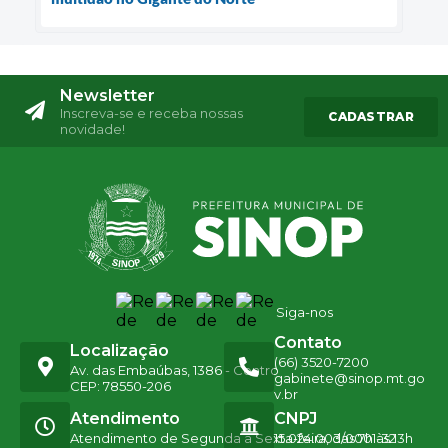
Newsletter
Inscreva-se e receba nossas
CADASTRAR
novidade!
Siga-nos
Contato
Localização
(66) 3520-7200
Av. das Embaúbas, 1386 - Centro
gabinete@sinop.mt.go
CEP: 78550-206
v.br
Atendimento
CNPJ
Atendimento de Segunda a Sexta-feira, das 7h às 13h
15.024.003/0001-32