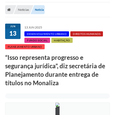
Notícias
Notícia
JUN
13 JUN 2025
13
DESENVOLVIMENTO URBANO
DIREITOS HUMANOS
FUNDO SOCIAL
HABITAÇÃO
PLANEJAMENTO URBANO
“Isso representa progresso e
segurança jurídica”, diz secretária de
Planejamento durante entrega de
títulos no Monaliza
S