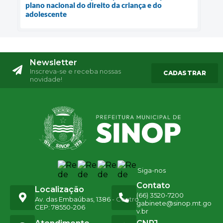
plano nacional do direito da criança e do
adolescente
Newsletter
Inscreva-se e receba nossas
CADASTRAR
novidade!
Siga-nos
Contato
Localização
(66) 3520-7200
Av. das Embaúbas, 1386 - Centro
gabinete@sinop.mt.go
CEP: 78550-206
v.br