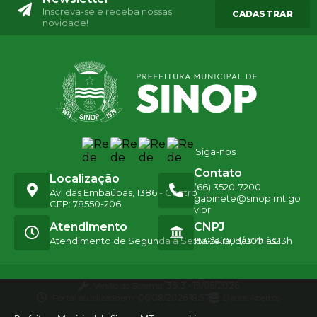
Inscreva-se e receba nossas
CADASTRAR
novidade!
Siga-nos
Contato
Localização
(66) 3520-7200
Av. das Embaúbas, 1386 - Centro
gabinete@sinop.mt.go
CEP: 78550-206
v.br
Atendimento
CNPJ
Atendimento de Segunda a Sexta-feira, das 7h às 13h
15.024.003/0001-32
Versão do Sistema:
3.5.3 - 19/06/2026
Portal atualizado em:
06/08/2026 18:57
Dados Abertos