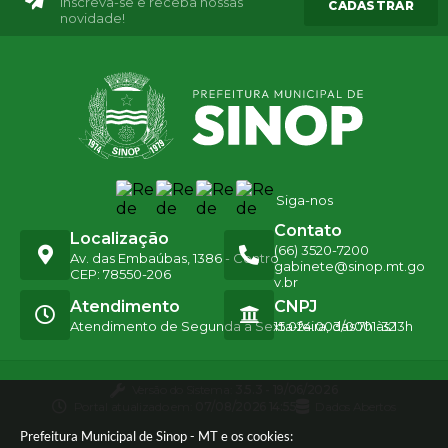
Inscreva-se e receba nossas
CADASTRAR
novidade!
Siga-nos
Contato
Localização
(66) 3520-7200
Av. das Embaúbas, 1386 - Centro
gabinete@sinop.mt.go
CEP: 78550-206
v.br
Atendimento
CNPJ
Atendimento de Segunda a Sexta-feira, das 7h às 13h
15.024.003/0001-32
Versão do Sistema:
3.5.3 - 19/06/2026
Portal atualizado em:
07/08/2026 14:55
Dados Abertos
Prefeitura Municipal de Sinop - MT e os cookies: