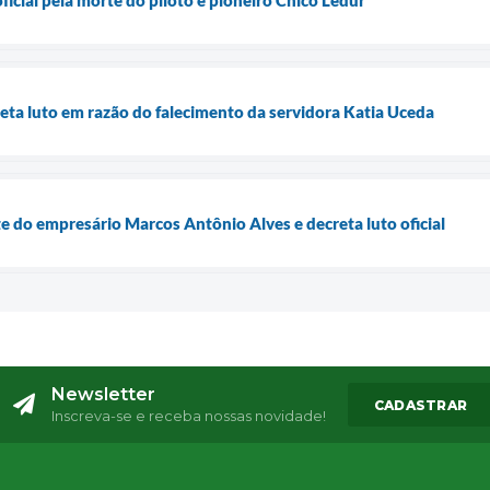
oficial pela morte do piloto e pioneiro Chico Ledur
reta luto em razão do falecimento da servidora Katia Uceda
e do empresário Marcos Antônio Alves e decreta luto oficial
Newsletter
CADASTRAR
Inscreva-se e receba nossas novidade!