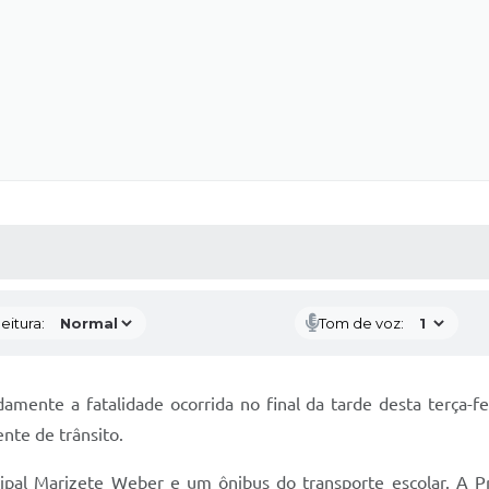
 MÍDIAS
RECEBA NOTÍCIAS
eitura:
Tom de voz:
amente a fatalidade ocorrida no final da tarde desta terça-f
nte de trânsito.
pal Marizete Weber e um ônibus do transporte escolar. A Pre