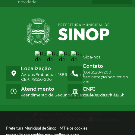
novidade!
Siga-nos
Contato
Localização
(66) 3520-7200
Av. das Embaúbas, 1386 - Centro
gabinete@sinop.mt.go
CEP: 78550-206
v.br
Atendimento
CNPJ
Atendimento de Segunda a Sexta-feira, das 7h às 13h
15.024.003/0001-32
Versão do Sistema:
3.5.3 - 19/06/2026
Portal atualizado em:
06/08/2026 13:53
Dados Abertos
Prefeitura Municipal de Sinop - MT e os cookies:
nosso site usa cookies para melhorar a sua