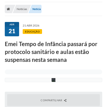
Notícias
Notícia
ABR
21 ABR 2026
21
C
EDUCAÇÃO
a
r
l
Emei Tempo de Infância passará por
o
s
protocolo sanitário e aulas estão
G
o
suspensas nesta semana
u
v
e
i
a
COMPARTILHAR