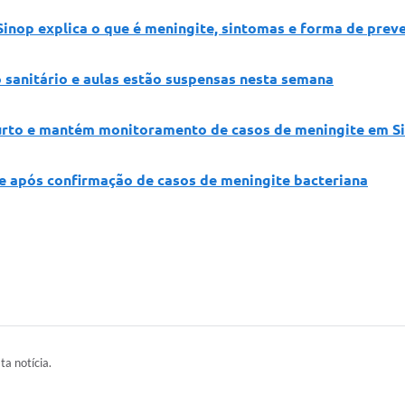
 Sinop explica o que é meningite, sintomas e forma de prev
 sanitário e aulas estão suspensas nesta semana
surto e mantém monitoramento de casos de meningite em S
de após confirmação de casos de meningite bacteriana
ta notícia.