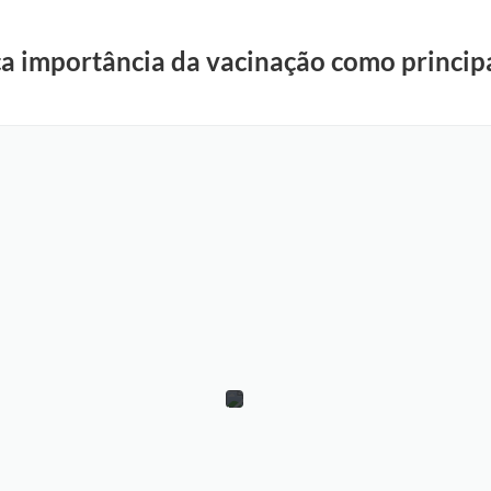
ça importância da vacinação como princip
C
a
r
l
o
s
G
o
u
v
e
i
a