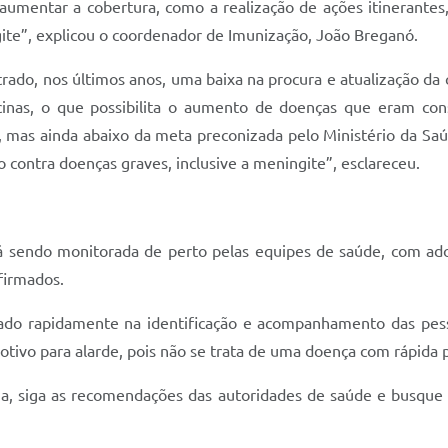
 aumentar a cobertura, como a realização de ações itinerante
gite”, explicou o coordenador de Imunização, João Breganó.
trado, nos últimos anos, uma baixa na procura e atualização da
nas, o que possibilita o aumento de doenças que eram cons
mas ainda abaixo da meta preconizada pelo Ministério da Saúd
 contra doenças graves, inclusive a meningite”, esclareceu.
tá sendo monitorada de perto pelas equipes de saúde, com ado
firmados.
ado rapidamente na identificação e acompanhamento das pess
otivo para alarde, pois não se trata de uma doença com rápida 
a, siga as recomendações das autoridades de saúde e busque