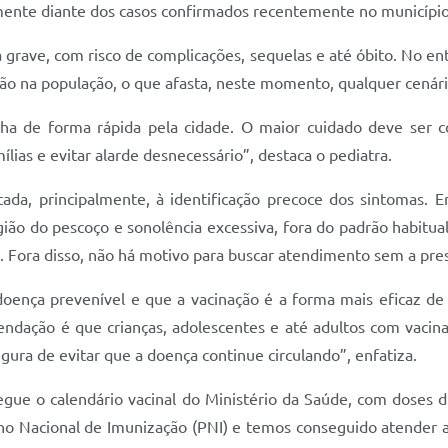
ente diante dos casos confirmados recentemente no município,
grave, com risco de complicações, sequelas e até óbito. No en
ção na população, o que afasta, neste momento, qualquer cenári
alha de forma rápida pela cidade. O maior cuidado deve ser
mílias e evitar alarde desnecessário”, destaca o pediatra.
da, principalmente, à identificação precoce dos sintomas. En
egião do pescoço e sonolência excessiva, fora do padrão habitu
 Fora disso, não há motivo para buscar atendimento sem a prese
doença prevenível e que a vacinação é a forma mais eficaz d
omendação é que crianças, adolescentes e até adultos com vac
egura de evitar que a doença continue circulando”, enfatiza.
egue o calendário vacinal do Ministério da Saúde, com doses d
no Nacional de Imunização (PNI) e temos conseguido atender a 