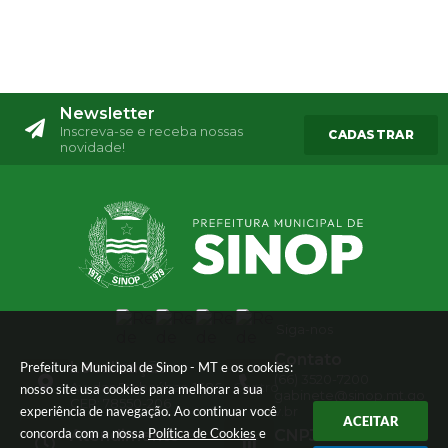
Newsletter
Inscreva-se e receba nossas
CADASTRAR
novidade!
Siga-nos
Contato
Localização
Prefeitura Municipal de Sinop - MT e os cookies:
(66) 3520-7200
Av. das Embaúbas, 1386 - Centro
nosso site usa cookies para melhorar a sua
gabinete@sinop.mt.go
CEP: 78550-206
experiência de navegação. Ao continuar você
v.br
ACEITAR
concorda com a nossa
Política de Cookies
e
Atendimento
CNPJ