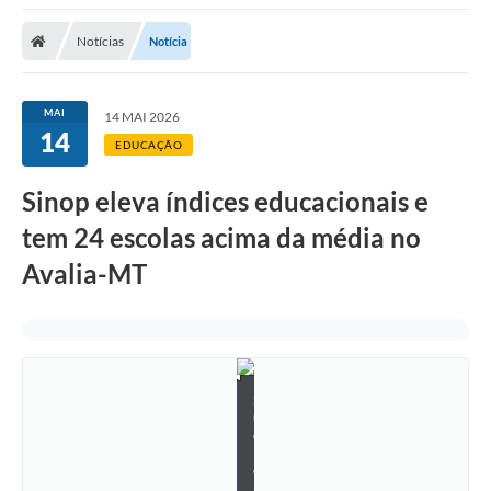
Notícias
Notícia
MAI
14 MAI 2026
14
EDUCAÇÃO
Sinop eleva índices educacionais e
tem 24 escolas acima da média no
Avalia-MT
S
u
e
l
e
n