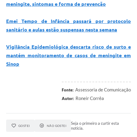
meningite, sintomas e forma de prevenção
Emei Tempo de Infância passará por protocolo
sanitário e aulas estão suspensas nesta semana
Vigilância Epidemiológica descarta risco de surto e
mantém monitoramento de casos de meningite em
Sinop
Assessoria de Comunicação
Fonte:
Roneir Corrêa
Autor:
Seja o primeiro a curtir esta
GOSTEI
NÃO GOSTEI
notícia.