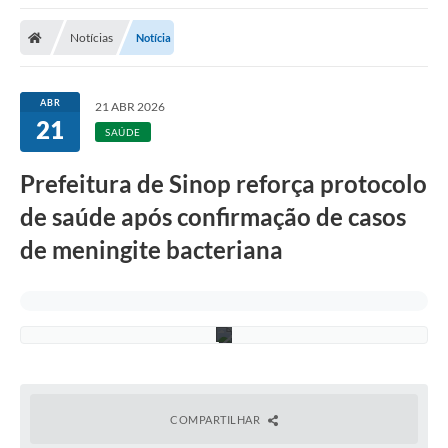
Notícias
Notícia
ABR
21 ABR 2026
21
C
SAÚDE
a
r
l
Prefeitura de Sinop reforça protocolo
o
s
de saúde após confirmação de casos
G
o
de meningite bacteriana
u
v
e
i
a
COMPARTILHAR