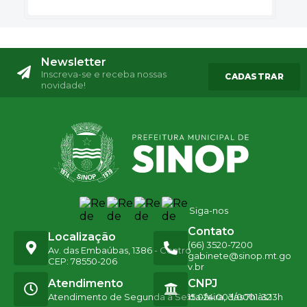
Newsletter
Inscreva-se e receba nossas
CADASTRAR
novidade!
Siga-nos
Contato
Localização
(66) 3520-7200
Av. das Embaúbas, 1386 - Centro
gabinete@sinop.mt.go
CEP: 78550-206
v.br
Atendimento
CNPJ
Atendimento de Segunda a Sexta-feira, das 7h às 13h
15.024.003/0001-32