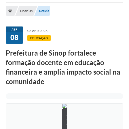
Notícias
Notícia
ABR
08 ABR 2026
08
EDUCAÇÃO
Prefeitura de Sinop fortalece
formação docente em educação
financeira e amplia impacto social na
comunidade
S
u
e
l