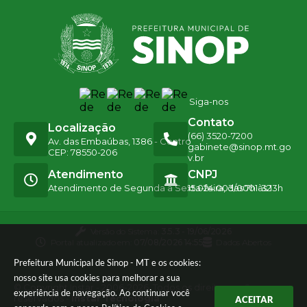
Siga-nos
Contato
Localização
(66) 3520-7200
Av. das Embaúbas, 1386 - Centro
gabinete@sinop.mt.go
CEP: 78550-206
v.br
Atendimento
CNPJ
Atendimento de Segunda a Sexta-feira, das 7h às 13h
15.024.003/0001-32
Versão do Sistema:
3.5.3 - 19/06/2026
Portal atualizado em:
07/08/2026 14:55
Dados Abertos
Prefeitura Municipal de Sinop - MT e os cookies:
nosso site usa cookies para melhorar a sua
© Copyright Instar - 2006-2026. Todos os direitos
experiência de navegação. Ao continuar você
reservados -
Instar Tecnologia
ACEITAR