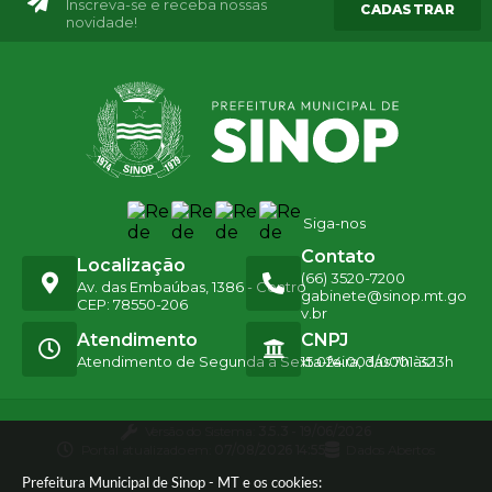
Inscreva-se e receba nossas
CADASTRAR
novidade!
Siga-nos
Contato
Localização
(66) 3520-7200
Av. das Embaúbas, 1386 - Centro
gabinete@sinop.mt.go
CEP: 78550-206
v.br
Atendimento
CNPJ
Atendimento de Segunda a Sexta-feira, das 7h às 13h
15.024.003/0001-32
Versão do Sistema:
3.5.3 - 19/06/2026
Portal atualizado em:
07/08/2026 14:55
Dados Abertos
Prefeitura Municipal de Sinop - MT e os cookies: