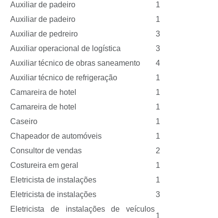
Auxiliar de padeiro
1
Auxiliar de padeiro
1
Auxiliar de pedreiro
3
Auxiliar operacional de logística
3
Auxiliar técnico de obras saneamento
4
Auxiliar técnico de refrigeração
1
Camareira de hotel
1
Camareira de hotel
1
Caseiro
1
Chapeador de automóveis
1
Consultor de vendas
2
Costureira em geral
1
Eletricista de instalações
1
Eletricista de instalações
3
Eletricista de instalações de veículos
1