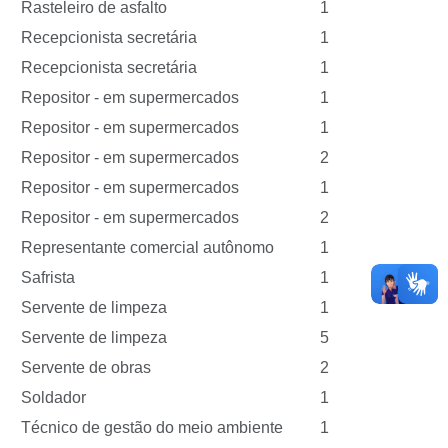
Rasteleiro de asfalto
1
Recepcionista secretária
1
Recepcionista secretária
1
Repositor - em supermercados
1
Repositor - em supermercados
1
Repositor - em supermercados
2
Repositor - em supermercados
1
Repositor - em supermercados
2
Representante comercial autônomo
1
Safrista
1
Servente de limpeza
1
Servente de limpeza
5
Servente de obras
2
Soldador
1
Técnico de gestão do meio ambiente
1