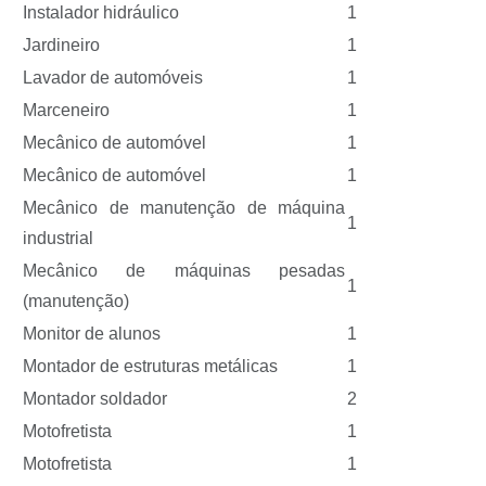
Instalador hidráulico
1
Jardineiro
1
Lavador de automóveis
1
Marceneiro
1
Mecânico de automóvel
1
Mecânico de automóvel
1
Mecânico de manutenção de máquina
1
industrial
Mecânico de máquinas pesadas
1
(manutenção)
Monitor de alunos
1
Montador de estruturas metálicas
1
Montador soldador
2
Motofretista
1
Motofretista
1