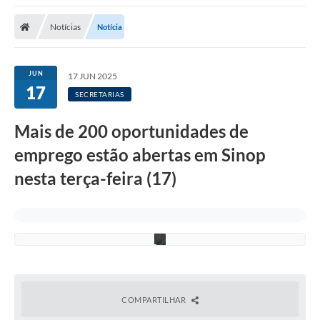
Notícias
Notícia
F
JUN
17 JUN 2025
o
17
t
SECRETARIAS
o
:
A
Mais de 200 oportunidades de
s
s
emprego estão abertas em Sinop
e
s
nesta terça-feira (17)
s
o
r
i
a
COMPARTILHAR