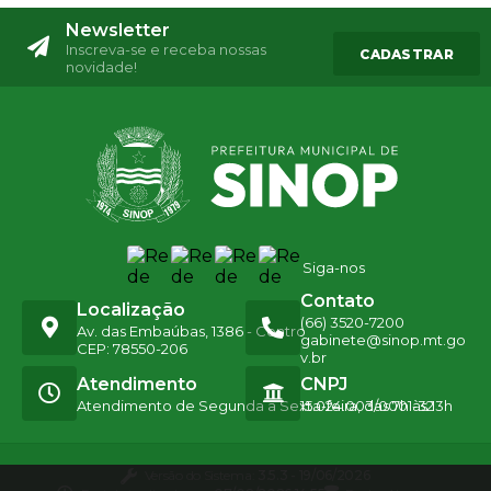
Newsletter
Inscreva-se e receba nossas
CADASTRAR
novidade!
Siga-nos
Contato
Localização
(66) 3520-7200
Av. das Embaúbas, 1386 - Centro
gabinete@sinop.mt.go
CEP: 78550-206
v.br
Atendimento
CNPJ
Atendimento de Segunda a Sexta-feira, das 7h às 13h
15.024.003/0001-32
Versão do Sistema:
3.5.3 - 19/06/2026