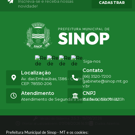
Inscreva-se e receba nossas
CADASTRAR
novidade!
Siga-nos
Contato
Localização
(66) 3520-7200
Av. das Embaúbas, 1386 - Centro
gabinete@sinop.mt.go
CEP: 78550-206
v.br
Atendimento
CNPJ
Atendimento de Segunda a Sexta-feira, das 7h às 13h
15.024.003/0001-32
Versão do Sistema:
3.5.3 - 19/06/2026
Portal atualizado em:
07/08/2026 14:55
Dados Abertos
Prefeitura Municipal de Sinop - MT e os cookies: