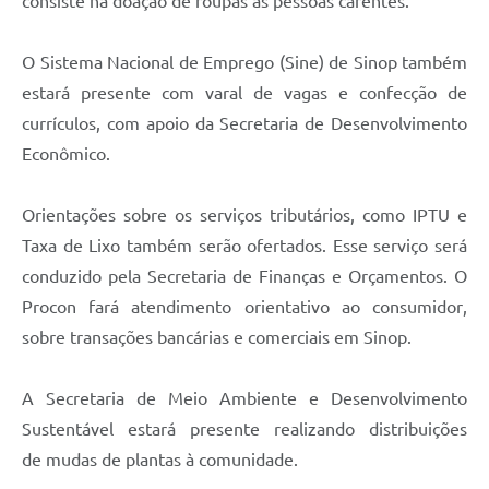
consiste na doação de roupas às pessoas carentes
.
O
Si
stema Nacional de Emprego (Sine) de Sinop também
estará presente com
varal de vagas
e confecção de
currículos,
com apoio da
Secretaria de Desenvolvimento
Econômico
.
O
rientações sobre os serviços tributários, como IPTU e
Taxa de Lixo
também serão
ofertados. Esse serviço será
conduzido pel
a Secretaria de Finanças e Orçamentos
. O
Procon fará
atendimento orientativo ao consumidor
,
sobre transações bancárias e comerciais em Sinop.
A
Secretaria de
Meio Ambiente e Desenvolvimento
Sustentável e
stará presente realizando distribuições
de
mudas de plantas
à comunidade
.