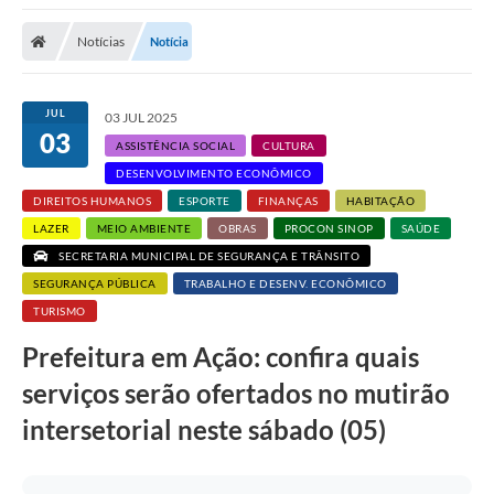
Notícias
Notícia
JUL
03 JUL 2025
03
ASSISTÊNCIA SOCIAL
CULTURA
DESENVOLVIMENTO ECONÔMICO
DIREITOS HUMANOS
ESPORTE
FINANÇAS
HABITAÇÃO
LAZER
MEIO AMBIENTE
OBRAS
PROCON SINOP
SAÚDE
SECRETARIA MUNICIPAL DE SEGURANÇA E TRÂNSITO
SEGURANÇA PÚBLICA
TRABALHO E DESENV. ECONÔMICO
TURISMO
Prefeitura em Ação: confira quais
serviços serão ofertados no mutirão
intersetorial neste sábado (05)