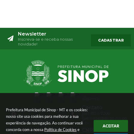
Newsletter
Inscreva-se e receba nossas
CADASTRAR
novidade!
Siga-nos
Contato
Localização
Prefeitura Municipal de Sinop - MT e os cookies:
(66) 3520-7200
Av. das Embaúbas, 1386 - Centro
nosso site usa cookies para melhorar a sua
gabinete@sinop.mt.go
CEP: 78550-206
experiência de navegação. Ao continuar você
v.br
ACEITAR
concorda com a nossa
Política de Cookies
e
Atendimento
CNPJ