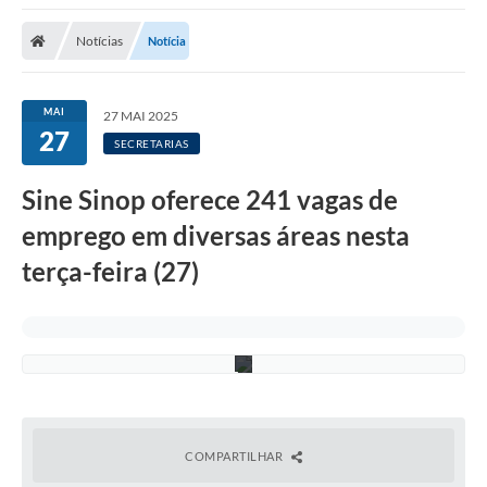
Notícias
Notícia
F
MAI
27 MAI 2025
o
27
t
SECRETARIAS
o
:
A
Sine Sinop oferece 241 vagas de
s
s
emprego em diversas áreas nesta
e
s
terça-feira (27)
s
o
r
i
a
COMPARTILHAR