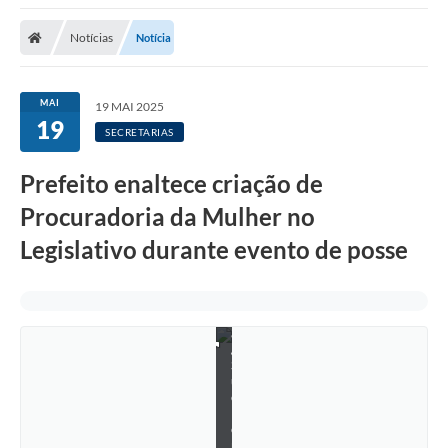
Notícias
Notícia
MAI
19 MAI 2025
19
SECRETARIAS
Prefeito enaltece criação de
A
s
Procuradoria da Mulher no
s
e
Legislativo durante evento de posse
s
s
o
r
i
a
/
S
u
e
l
e
n