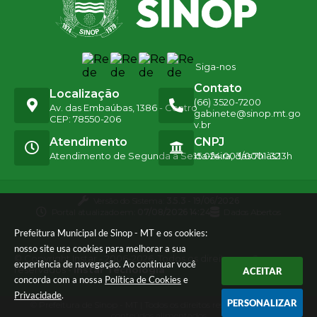
Siga-nos
Contato
Localização
(66) 3520-7200
Av. das Embaúbas, 1386 - Centro
gabinete@sinop.mt.go
CEP: 78550-206
v.br
Atendimento
CNPJ
Atendimento de Segunda a Sexta-feira, das 7h às 13h
15.024.003/0001-32
Versão do Sistema:
3.5.3 - 19/06/2026
Portal atualizado em:
07/08/2026 14:24
Dados Abertos
Prefeitura Municipal de Sinop - MT e os cookies:
nosso site usa cookies para melhorar a sua
© Copyright Instar - 2006-2026. Todos os direitos
experiência de navegação. Ao continuar você
reservados -
Instar Tecnologia
ACEITAR
concorda com a nossa
Política de Cookies
e
Privacidade
.
PERSONALIZAR