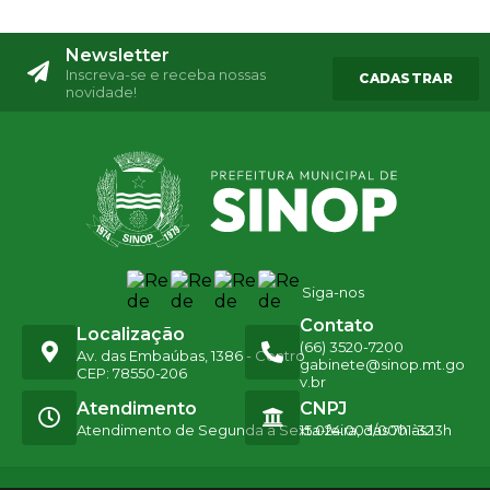
Newsletter
Inscreva-se e receba nossas
CADASTRAR
novidade!
Siga-nos
Contato
Localização
(66) 3520-7200
Av. das Embaúbas, 1386 - Centro
gabinete@sinop.mt.go
CEP: 78550-206
v.br
Atendimento
CNPJ
Atendimento de Segunda a Sexta-feira, das 7h às 13h
15.024.003/0001-32