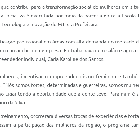
ue contribui para a transformação social de mulheres em situa
a iniciativa é executada por meio da parceria entre a Escola 
, Tecnologia e Inovação do MT, e a Prefeitura.
ficação profissional em áreas com alta demanda no mercado de 
como comandar uma empresa. Eu trabalhava num salão e agora e
eendedor Individual, Carla Karoline dos Santos.
ulheres, incentivar o empreendedorismo feminino e també
s. “Nós somos fortes, determinadas e guerreiras, somos mulher
so lugar tendo a oportunidade que a gente teve. Para mim é s
rio da Silva.
treinamento, ocorreram diversas trocas de experiências e fortal
 assim a participação das mulheres da região, o programa tamb