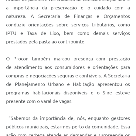
a importância da preservação e o cuidado com a
natureza. A Secretaria
de Finanças e Orçamentos
conduziu orientações sobre serviços tributários, como
IPTU e Taxa de Lixo,
bem como demais serviços
prestados pela pasta ao contribuinte.
O
Procon
também marcou presença com
prest
ação
de
atendimento aos consumidores
e orientações para
compras e negociações seguras e confiáveis
.
A Secretaria
de Planejamento Urbano e
Habitação apresentou os
p
rogramas
h
abitacionais disponíveis e o Sine esteve
presente com o varal de vagas.
“Sabemos da importância de, nós, enquanto gestores
públicos municipais, estarmos perto da comunidade. Essa
ação com certeza atende as demandas e surpreende os