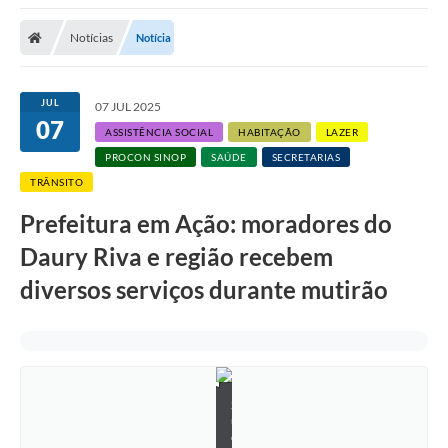
Notícias
Notícia
JUL
07 JUL 2025
07
ASSISTÊNCIA SOCIAL
HABITAÇÃO
LAZER
PROCON SINOP
SAÚDE
SECRETARIAS
TRÂNSITO
Prefeitura em Ação: moradores do
Daury Riva e região recebem
diversos serviços durante mutirão
S
u
e