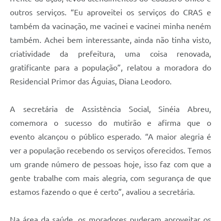
outros serviços. “Eu aproveitei os serviços do CRAS e
também da vacinação, me vacinei e vacinei minha neném
também. Achei bem interessante, ainda não tinha visto,
criatividade da prefeitura, uma coisa renovada,
gratificante para a população”, relatou a moradora do
Residencial Primor das Águias
,
Diana Leodoro
.
A
secretária de Assistência Socia
l
, Sinéia Abreu,
comemora o sucesso d
o mutirão
e afirma que o
evento
alcançou o público esperado. “A maior alegria é
ver a população recebendo os serviços oferecidos
. T
emos
um grande número de pessoas hoje, isso faz com que a
gente trabalhe com mais alegria, com segurança de que
estamos fazendo o que é certo”, avaliou a secretária.
Na área da saúde
,
os moradores puderam aproveitar os