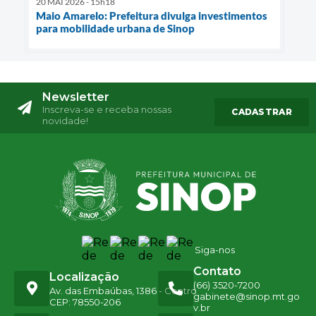
20 MAI 2026 - 15h18
Maio Amarelo: Prefeitura divulga investimentos
para mobilidade urbana de Sinop
Newsletter
Inscreva-se e receba nossas
CADASTRAR
novidade!
Siga-nos
Contato
Localização
(66) 3520-7200
Av. das Embaúbas, 1386 - Centro
gabinete@sinop.mt.go
CEP: 78550-206
v.br